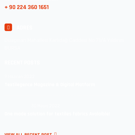
+ 90 224 360 1651
ADRES
Duaçınarı Mahallesi Karlıdağ Caddesi No 71/A Yıldırım
BURSA
RECENT POSTS
9 Haziran 2022
Textilegence Magazine & Digital Platform
30 Mayıs 2022
One made solution for textiles fabrics Avalaible!
VIEW ALL RECENT POST