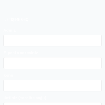
İLETİŞİME GEÇ
Adınız
E-posta adresiniz
Konu
İletiniz (tercihe bağlı)