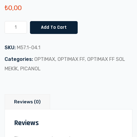
₺
0,00
OPTIMAX
Add To Cart
FF
SOL
SKU:
M57.1-04.1
YAY
(M57.1-
Categories:
OPTIMAX
,
OPTIMAX FF
,
OPTIMAX FF SOL
04.1)
MEKİK
,
PICANOL
quantity
Reviews (0)
Reviews