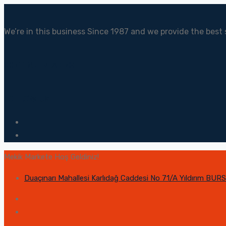
We’re in this business Since 1987 and we provide the best 
CONTINUE READING
FOLLOW US
Mekik Markete Hoş Geldiniz!
Duaçınarı Mahallesi Karlıdağ Caddesi No 71/A Yıldırım BUR