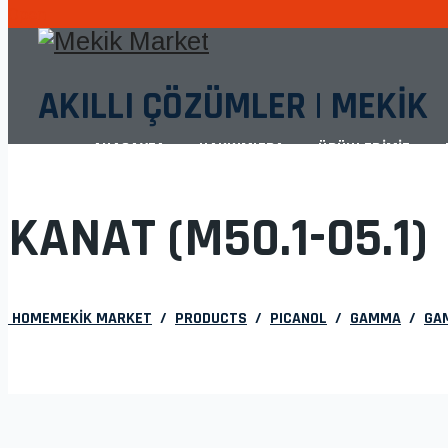
Open
AKILLI ÇÖZÜMLER | MEKİK
ANASAYFA
HAKKIMIZDA
ÜRÜNLERİMİZ
KANAT (M50.1-05.1)
HOME
MEKIK MARKET
/
PRODUCTS
/
PICANOL
/
GAMMA
/
GA