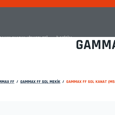
BAKIM ONARIM HIZMETLERI
İLETIŞIM
GAMMA
MMAX FF
/
GAMMAX FF SOL MEKİK
/
GAMMAX FF SOL KANAT (M50