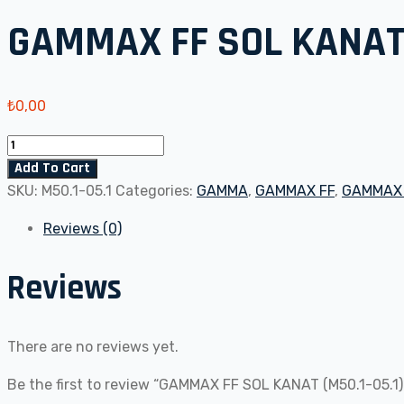
GAMMAX FF SOL KANAT 
₺
0,00
GAMMAX
FF
Add To Cart
SOL
SKU:
M50.1-05.1
Categories:
GAMMA
,
GAMMAX FF
,
GAMMAX 
KANAT
Reviews (0)
(M50.1-
05.1)
Reviews
quantity
There are no reviews yet.
Be the first to review “GAMMAX FF SOL KANAT (M50.1-05.1)