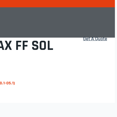
Get A Quote
X FF SOL
.1-05.1)