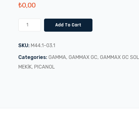
₺
0,00
Search
GAMMAX
Add To Cart
GC
SOL
SKU:
M44.1-03.1
ÜST
TUTUCU
Categories:
GAMMA
,
GAMMAX GC
,
GAMMAX GC SO
(M44.1-
MEKİK
,
PICANOL
03.1)
quantity