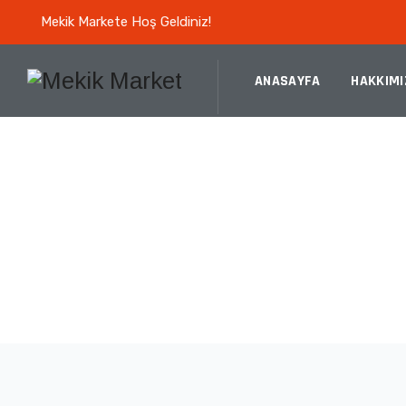
Mekik Markete Hoş Geldiniz!
ANASAYFA
HAKKIMI
GAMMAX GC SOL
TUTUCU (M44.1-03