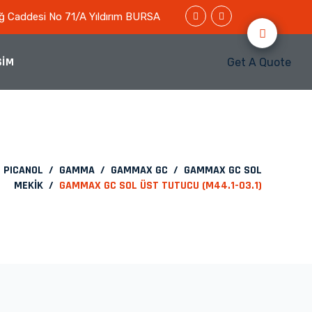
dağ Caddesi No 71/A Yıldırım BURSA
ŞIM
Get A Quote
/
PICANOL
/
GAMMA
/
GAMMAX GC
/
GAMMAX GC SOL
MEKİK
/
GAMMAX GC SOL ÜST TUTUCU (M44.1-03.1)