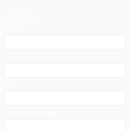
İLETİŞİME GEÇ
Adınız
E-posta adresiniz
Konu
İletiniz (tercihe bağlı)