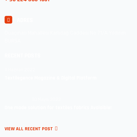
ADRES
Duaçınarı Mahallesi Karlıdağ Caddesi No 71/A Yıldırım
BURSA
RECENT POSTS
9 Haziran 2022
Textilegence Magazine & Digital Platform
30 Mayıs 2022
One made solution for textiles fabrics Avalaible!
VIEW ALL RECENT POST