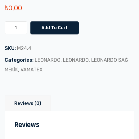
₺
0,00
LEONARDO
Add To Cart
SAĞ
MEKİK
SKU:
M24.4
KALIN
ATKI
Categories:
LEONARDO
,
LEONARDO
,
LEONARDO SAĞ
(M24.4)
MEKİK
,
VAMATEX
quantity
Reviews (0)
Reviews