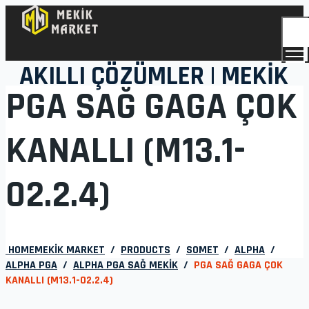
Togg
Men
AKILLI ÇÖZÜMLER | MEKİK
PGA SAĞ GAGA ÇOK
KANALLI (M13.1-
02.2.4)
HOME
MEKIK MARKET
/
PRODUCTS
/
SOMET
/
ALPHA
/
ALPHA PGA
/
ALPHA PGA SAĞ MEKİK
/
PGA SAĞ GAGA ÇOK
KANALLI (M13.1-02.2.4)