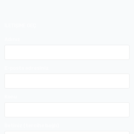
İLETİŞİME GEÇ
Adınız
E-posta adresiniz
Konu
İletiniz (tercihe bağlı)