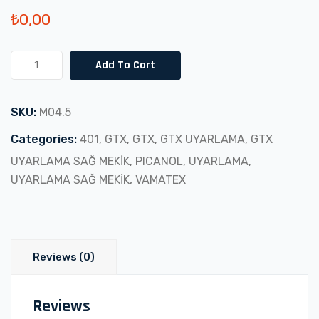
₺
0,00
UYARLAMA
Add To Cart
SAĞ
MEKİK
SKU:
M04.5
3.NESİL
(M04.5)
Categories:
401
,
GTX
,
GTX
,
GTX UYARLAMA
,
GTX
quantity
UYARLAMA SAĞ MEKİK
,
PICANOL
,
UYARLAMA
,
UYARLAMA SAĞ MEKİK
,
VAMATEX
Reviews (0)
Reviews