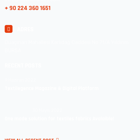
+ 90 224 360 1651
ADRES
Duaçınarı Mahallesi Karlıdağ Caddesi No 71/A Yıldırım
BURSA
RECENT POSTS
9 Haziran 2022
Textilegence Magazine & Digital Platform
30 Mayıs 2022
One made solution for textiles fabrics Avalaible!